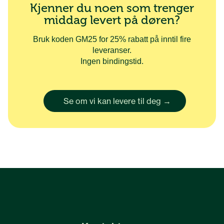
Kjenner du noen som trenger
middag levert på døren?
Bruk koden GM25 for 25% rabatt på inntil fire
leveranser.
Ingen bindingstid.
Se om vi kan levere til deg →